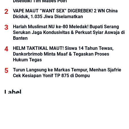
Diselidiki Tim Mabes Polri
VAPE MAUT “WANT SEX” DIGEREBEK! 2 WN China
Harlah Muslimat NU ke-80 Meledak! Bupati Serang
Serukan Jaga Kondusivitas & Perkuat Syiar Aswaja di
Banten
HELM TAKTIKAL MAUT! Siswa 14 Tahun Tewas,
Dankorbrimob Minta Maaf & Tegaskan Proses
Hukum Tegas
Turun Langsung ke Markas Tempur, Menhan Sjafrie
Cek Kesiapan Yonif TP 875 di Dompu
Label
Headline
News
Pemerintah
Peristiwa
Polda Banten
Polri
polri Banten
TNI AD