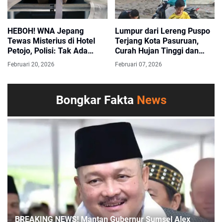
HEBOH! WNA Jepang
‎Lumpur dari Lereng Puspo
Tewas Misterius di Hotel
Terjang Kota Pasuruan,
Petojo, Polisi: Tak Ada
Curah Hujan Tinggi dan
Tanda Kekerasan
Tanggul Tak Mampu
Februari 20, 2026
Februari 07, 2026
Menahan Terjangan
Bongkar Fakta
News
BREAKING NEWS! Mantan Gubernur Sumsel Alex