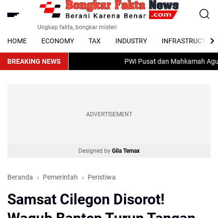
Ungkap fakta, bongkar misteri
HOME
ECONOMY
TAX
INDUSTRY
INFRASTRUCTUR
BREAKING NEWS
PWI Pusat dan Mahkamah Agung Ba
ADVERTISEMENT
Designed by
Gila Temax
Beranda
Pemerintah
Peristiwa
Samsat Cilegon Disorot!