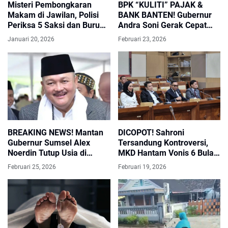
Misteri Pembongkaran
‎BPK “KULITI” PAJAK &
Makam di Jawilan, Polisi
BANK BANTEN! Gubernur
Periksa 5 Saksi dan Buru
Andra Soni Gerak Cepat
Pelaku
Januari 20, 2026
Februari 23, 2026
BREAKING NEWS! Mantan
DICOPOT! Sahroni
Gubernur Sumsel Alex
Tersandung Kontroversi,
Noerdin Tutup Usia di
MKD Hantam Vonis 6 Bulan
Jakarta, Sumsel Berduka
Nonaktif
Februari 25, 2026
Februari 19, 2026