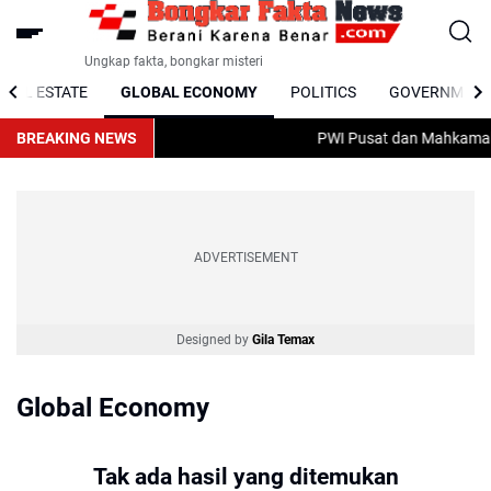
Ungkap fakta, bongkar misteri
REAL ESTATE
GLOBAL ECONOMY
POLITICS
GOVERNMEN
BREAKING NEWS
PWI Pusat dan Mahkamah A
ADVERTISEMENT
Designed by
Gila Temax
Global Economy
Tak ada hasil yang ditemukan