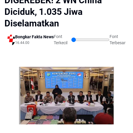
DIGEREBEK! 2 WN China
Diciduk, 1.035 Jiwa
Diselamatkan ‎
Font
Font
Bongkar Fakta News
Terkecil
Terbesar
16.44.00
‎