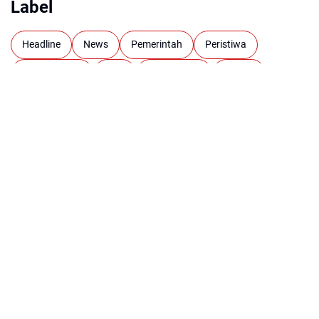
Label
Headline
News
Pemerintah
Peristiwa
Polda Banten
Polri
polri Banten
TNI AD